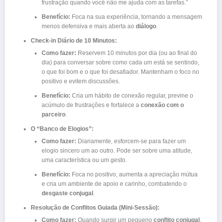
frustração quando você não me ajuda com as tarefas.”
Benefício:
Foca na sua experiência, tornando a mensagem
menos defensiva e mais aberta ao
diálogo
.
Check-in Diário de 10 Minutos:
Como fazer:
Reservem 10 minutos por dia (ou ao final do
dia) para conversar sobre como cada um está se sentindo,
o que foi bom e o que foi desafiador. Mantenham o foco no
positivo e evitem discussões.
Benefício:
Cria um hábito de conexão regular, previne o
acúmulo de frustrações e fortalece a
conexão com o
parceiro
.
O “Banco de Elogios”:
Como fazer:
Diariamente, esforcem-se para fazer um
elogio sincero um ao outro. Pode ser sobre uma atitude,
uma característica ou um gesto.
Benefício:
Foca no positivo, aumenta a apreciação mútua
e cria um ambiente de apoio e carinho, combatendo o
desgaste conjugal
.
Resolução de Conflitos Guiada (Mini-Sessão):
Como fazer:
Quando surgir um pequeno
conflito conjugal
,