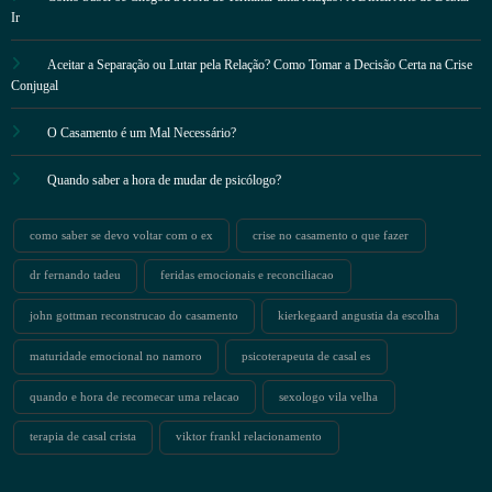
Ir
Aceitar a Separação ou Lutar pela Relação? Como Tomar a Decisão Certa na Crise
Conjugal
O Casamento é um Mal Necessário?
Quando saber a hora de mudar de psicólogo?
como saber se devo voltar com o ex
crise no casamento o que fazer
dr fernando tadeu
feridas emocionais e reconciliacao
john gottman reconstrucao do casamento
kierkegaard angustia da escolha
maturidade emocional no namoro
psicoterapeuta de casal es
quando e hora de recomecar uma relacao
sexologo vila velha
terapia de casal crista
viktor frankl relacionamento