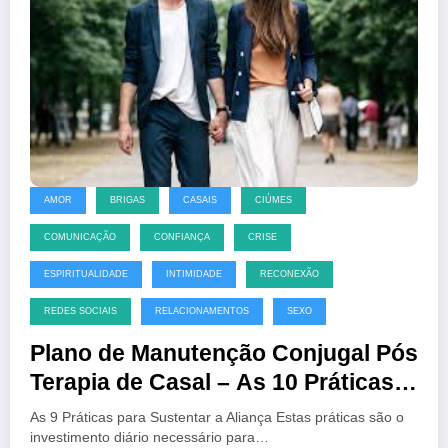
AMOR
BRIGAS
CASAIS
CIÚMES
COMUNICAÇÃO
CONFIANÇA
CRISE
ESPIRITUALIDADE
INTIMIDADE
RECONEXÃO
REDES SOCIAIS
RELACIONAMENTOS
SEXO
Plano de Manutenção Conjugal Pós
Terapia de Casal – As 10 Práticas
para Sustentar a Aliança
As 9 Práticas para Sustentar a Aliança Estas práticas são o
investimento diário necessário para…