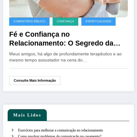
COMENTÁRIO BÍBLICO
CONFIANÇA
ESPIRITUALIDADE
Fé e Confiança no
Relacionamento: O Segredo da
Vulnerabilidade de Maria para um
Meus amigos, há algo de profundamente terapêutico e ao
Amor que Não Morre
mesmo tempo assustador na cena do…
Consulte Mais Informação
Mais Lidos
Exercícios para melhorar a comunicação no relacionamento
Como resolver problemas de comunicação no casamento?