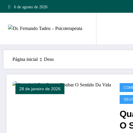
Pular
6 de agosto de 2026
para
o
conteúdo
Página inicial
Deus
COME
28 de janeiro de 2026
DEU
Qu
O 