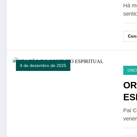
Há mo
senti
Cons
4 de dezembro de 2025
UNC
OR
ES
Pai C
vener