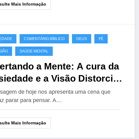
ulte Mais Informação
EDADE
COMENTÁRIO BÍBLICO
DEUS
FÉ
GIÃO
SAÚDE MENTAL
ertando a Mente: A cura da
iedade e a Visão Distorcida
 Deus
sagem de hoje nos apresenta uma cena que
az parar para pensar. A…
ulte Mais Informação