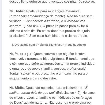
desequilíbrio químico que a vontade sozinha não resolve.
Na Bíblia:
A palavra para mudança é
Metanoia
(arrependimento/mudança de mente). Não há cura sem
verdade.
“Conhecereis a verdade, e a verdade vos
libertará”
(João 8:32). O primeiro passo para evitar o
abismo é admitir: “Eu estou doente e preciso de ajuda
profissional”. Sem essa humildade, o ciclo repete-se.
O Cuidado com a “Vítima Silenciosa” (Rede de Apoio)
Na Psicologia:
Quem convive com alguém instável
desenvolve traumas e hipervigilância. É fundamental que
o cônjuge que sofre as agressões tenha terapia individual
e uma rede de apoio (família, amigos, profissionais).
Tentar “salvar” o outro sozinho é um caminho para o
esgotamento e para o desastre.
Na Bíblia:
Deus não nos criou para o isolamento.
“É
melhor serem dois do que um”
(Eclesiastes 4:9). No caso
de crises graves, a família e os médicos são os “braços
de Deus” agindo na terra. Não esconda o problema por