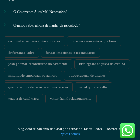
O Casamento é um Mal Necessário?
Quando saber a hora de mudar de psicólogo?
como saber se devo voltar com o ex
crise no casamento o que fazer
dr fernando tadeu
feridas emocionais e reconciliacao
john gottman reconstrucao do casamento
kierkegaard angustia da escolha
maturidade emocional no namoro
psicoterapeuta de casal es
quando e hora de recomecar uma relacao
sexologo vila velha
terapia de casal crista
viktor frankl relacionamento
Blog Aconselhamento de Casal por Fernando Tadeu - 2026 | Powered By
SpiceThemes