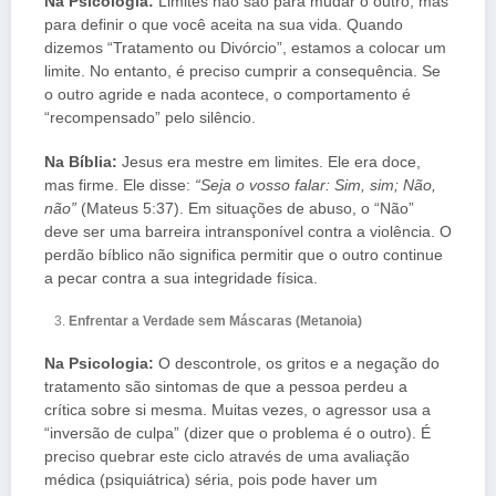
Na Psicologia:
Limites não são para mudar o outro, mas
para definir o que você aceita na sua vida. Quando
dizemos “Tratamento ou Divórcio”, estamos a colocar um
limite. No entanto, é preciso cumprir a consequência. Se
o outro agride e nada acontece, o comportamento é
“recompensado” pelo silêncio.
Na Bíblia:
Jesus era mestre em limites. Ele era doce,
mas firme. Ele disse:
“Seja o vosso falar: Sim, sim; Não,
não”
(Mateus 5:37). Em situações de abuso, o “Não”
deve ser uma barreira intransponível contra a violência. O
perdão bíblico não significa permitir que o outro continue
a pecar contra a sua integridade física.
Enfrentar a Verdade sem Máscaras (Metanoia)
Na Psicologia:
O descontrole, os gritos e a negação do
tratamento são sintomas de que a pessoa perdeu a
crítica sobre si mesma. Muitas vezes, o agressor usa a
“inversão de culpa” (dizer que o problema é o outro). É
preciso quebrar este ciclo através de uma avaliação
médica (psiquiátrica) séria, pois pode haver um